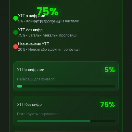
75%
УТП з цифрами
5% • Конкретні пропозиції з числами
УТП без цифр
УТП без цифр
75% • Загальні унікальні пропозиції
Невизначене УТП
20% • Неясні або відсутні пропозиції
5%
УТП з цифрами
Найкращі для конверсії
75%
УТП без цифр
Потребують покращення