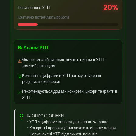
20%
Невизначене УТП
Критично потребують роботи
📝 Аналіз УТП
Мало компаній використовують цифри в УТП -
⚠
великий потенціал
Компанії з цифрами в УТП показують кращі
💡
результати конверсії
Рекомендується додати конкретні цифри та факти в
📈
УТП
📝 ОПИС СТОРІНКИ
• УТП з цифрами конвертують на 40% краще
• Конкретні пропозиції викликають більше довіри
• Невизначені УТП відлякують клієнтів