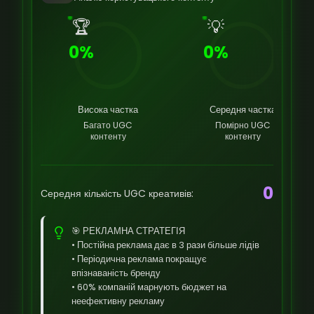
🏆
💡
0%
0%
Висока частка
Середня частка
Багато UGC
Помірно UGC
контенту
контенту
0
Середня кількість UGC креативів:
🎯 РЕКЛАМНА СТРАТЕГІЯ
• Постійна реклама дає в 3 рази більше лідів
• Періодична реклама покращує
впізнаваність бренду
• 60% компаній марнують бюджет на
неефективну рекламу