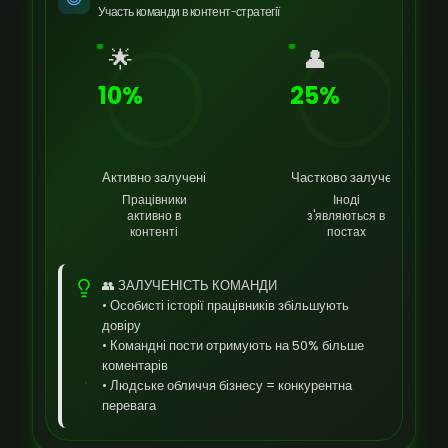
Участь команди в контент-стратегії
🌟
👤
10%
25%
Активно залучені
Частково залучені
Працівники
Іноді
активно в
з'являються в
контенті
постах
👥 ЗАЛУЧЕНІСТЬ КОМАНДИ
• Особисті історії працівників збільшують
довіру
• Командні пости отримують на 50% більше
коментарів
• Людське обличчя бізнесу = конкурентна
перевага