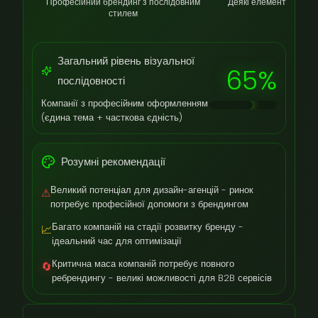
Професійний брендинг з послідовним
Деякі елементи потреб
стилем
Загальний рівень візуальної
65%
послідовності
Компанії з професійним оформленням
(єдина тема + часткова єдність)
Розумні рекомендації
Великий потенціал для дизайн-агенцій - ринок
⚠
потребує професійної допомоги з брендингом
Багато компаній на стадії розвитку бренду -
📈
ідеальний час для оптимізації
Критична маса компаній потребує повного
🔄
ребрендингу - великі можливості для B2B сервісів