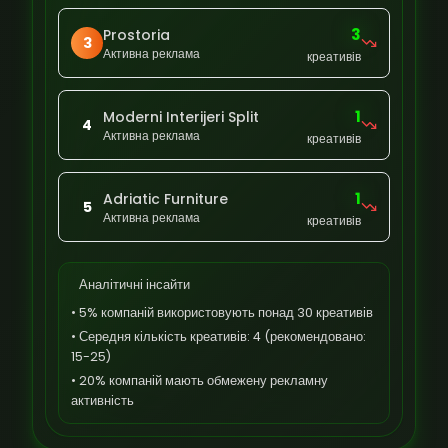
3
Prostoria
3
Активна реклама
креативів
1
Moderni Interijeri Split
4
Активна реклама
креативів
1
Adriatic Furniture
5
Активна реклама
креативів
Аналітичні інсайти
• 5% компаній використовують понад 30 креативів
• Середня кількість креативів: 4 (рекомендовано:
15-25)
• 20% компаній мають обмежену рекламну
активність