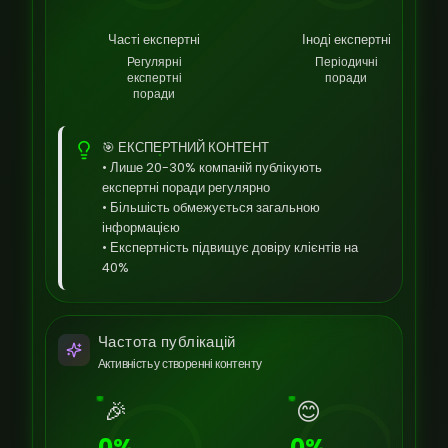
Часті експертні
Іноді експертні
Регулярні
Періодичні
експертні
поради
поради
🎯 ЕКСПЕРТНИЙ КОНТЕНТ
• Лише 20-30% компаній публікують
експертні поради регулярно
• Більшість обмежується загальною
інформацією
• Експертність підвищує довіру клієнтів на
40%
Частота публікацій
Активність у створенні контенту
🎉
😊
0%
0%